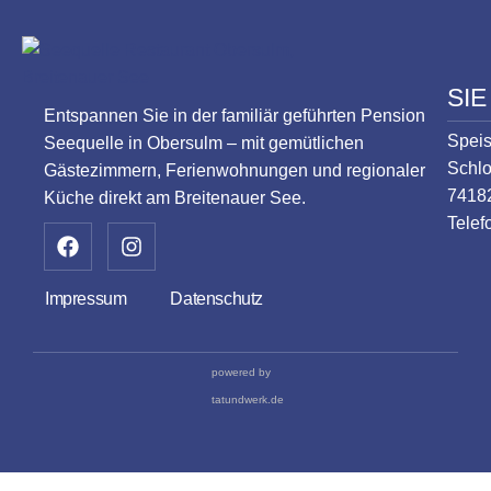
SIE
Entspannen Sie in der familiär geführten Pension
Spei
Seequelle in Obersulm – mit gemütlichen
Schlo
Gästezimmern, Ferienwohnungen und regionaler
7418
Küche direkt am Breitenauer See.
Telef
Impressum
Datenschutz
powered by
tatundwerk.de